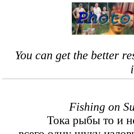
You can get the better r
Fishing on Su
Тока рыбы то и не
всего одну щуку изловч