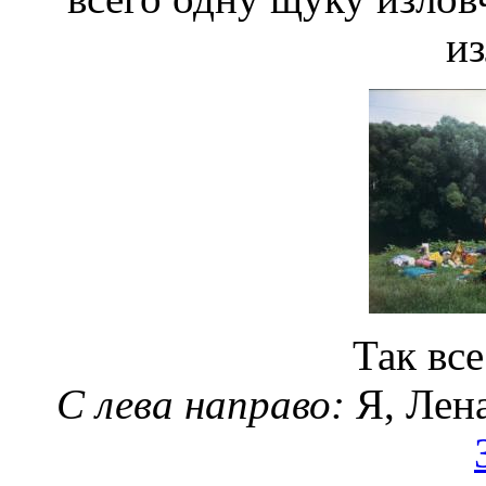
из
Так все
С лева направо:
Я, Лен